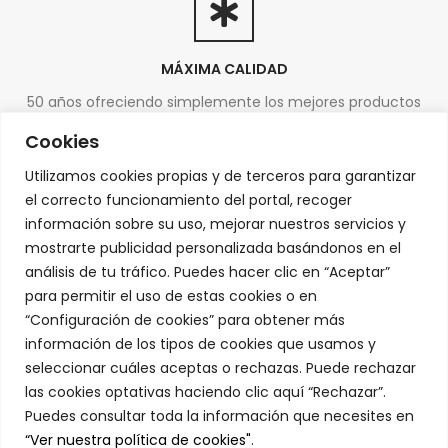
MÁXIMA CALIDAD
50 años ofreciendo simplemente los mejores productos
del mercado
Cookies
Utilizamos cookies propias y de terceros para garantizar
el correcto funcionamiento del portal, recoger
información sobre su uso, mejorar nuestros servicios y
mostrarte publicidad personalizada basándonos en el
SERVICIO 24/48h
análisis de tu tráfico. Puedes hacer clic en “Aceptar”
Envío en frío hasta la puerta de tu casa
para permitir el uso de estas cookies o en
“Configuración de cookies” para obtener más
información de los tipos de cookies que usamos y
seleccionar cuáles aceptas o rechazas. Puede rechazar
las cookies optativas haciendo clic aquí “Rechazar”.
Puedes consultar toda la información que necesites en
PRODUCTOS FRESCOS
“Ver nuestra política de cookies"
.