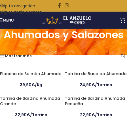
Skip to navigation
Skip to main content
MENU
Ahumados y Salazones
Inicio
/
Ahumados y Salazones
Mostrando los 4 resultados
Mostrar más
Plancha de Salmón Ahumado
Tarrina de Bacalao Ahumado
39,90€/Kg
24,90
€
/Tarrina
Tarrina de Sardina Ahumada
Tarrina de Sardina Ahumada
Grande
Pequeña
32,90
€
/Tarrina
22,90
€
/Tarrina