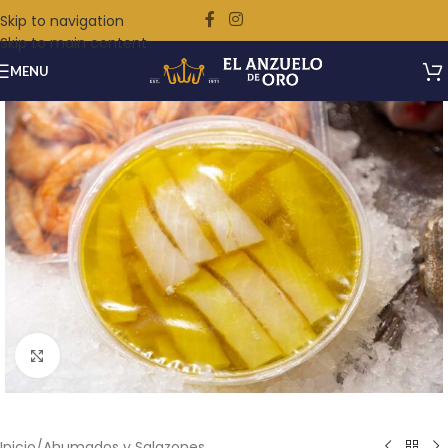
Skip to navigation
Skip to main content
MENU
Ampliar
Inicio
/
Ahumados y Salazones