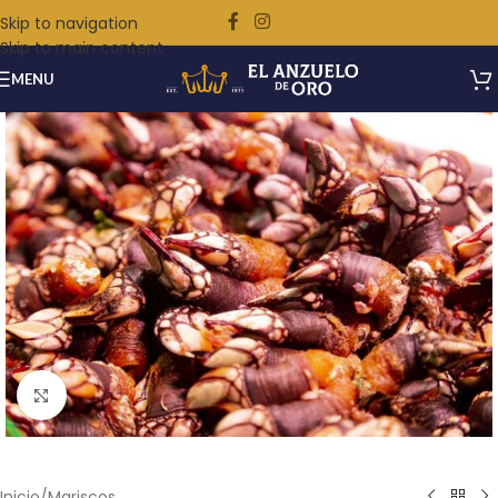
Skip to navigation
Skip to main content
MENU
Ampliar
Inicio
/
Mariscos