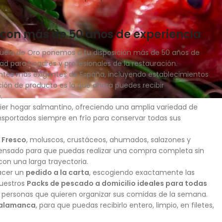
con más de 50 años de experiencia
nzuelo de Oro ponemos a tu disposición más de 50 años de
 para hogares y profesionales de la restauración.
ntes más exigentes de España, incluyendo establecimientos
cción de producto es la que ahora puedes recibir
.
uier hogar salmantino, ofreciendo una amplia variedad de
sportados siempre en frío para conservar todas sus
 Fresco
, moluscos, crustáceos, ahumados, salazones y
nsado para que puedas realizar una compra completa sin
con una larga trayectoria.
acer un
pedido a la carta
, escogiendo exactamente las
nuestros
Packs de pescado a domicilio ideales para todas
 personas que quieren organizar sus comidas de la semana.
 Salamanca
, para que puedas recibirlo entero, limpio, en filetes,