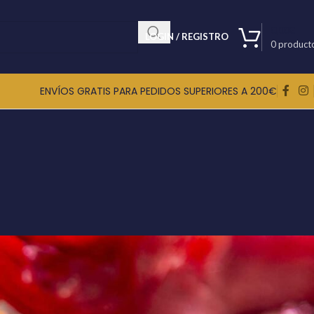
0,00
€
LOGIN / REGISTRO
0
product
ENVÍOS GRATIS PARA PEDIDOS SUPERIORES A 200€