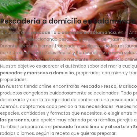
Pescadería a domicilio en Salamanca 
Si buscas una
pescadería a domicilio en Salamanca
, en El A
experiencia seleccionando pescado y marisco de máxima calidad
Durante décadas hemos trabajado con algunos de los restaura
con Estrella Michelin, Soles Repsol y Paradores. Esa misma sele
cómodamente en tu domicilio mediante nuestro servicio online
Nuestro objetivo es acercar el auténtico sabor del mar a cualq
pescados y mariscos a domicilio
, preparados con mimo y tran
propiedades.
En nuestra tienda online encontrarás
Pescado Fresco, Marisco
productos congelados cuidadosamente seleccionados. Todo pe
desplazarte y con la tranquilidad de confiar en una pescadería 
Además, adaptamos cada pedido a tus necesidades. Puedes h
especies, cantidades y formatos que necesitas, o elegir entre 
las personas
, una opción muy cómoda para familias, parejas o
También preparamos el
pescado fresco limpio y al corte en
rodajas o lomos, según la receta que quieras preparar.