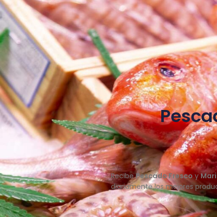
Pescad
Recibe
Pescado Fresco
y
Mari
diariamente los mejores produc