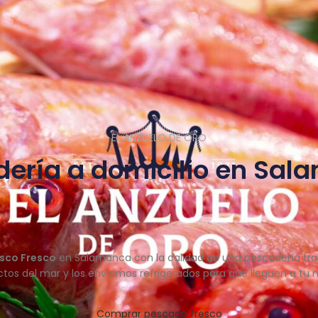
EL ANZUELO DE ORO
ería a domicilio en Sa
sco Fresco
en Salamanca con la calidad de una pescadería tra
tos del mar y los enviamos refrigerados para que lleguen a tu 
Comprar pescado fresco